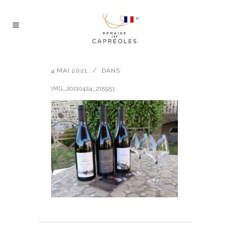
4 MAI 2021
DANS
IMG_20210424_215951