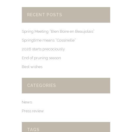
RECENT POSTS
Spring Meeting “Bien Boire en Beaujolais”
Springtime means “Cossinelle”
2026 starts precociously
End of pruning season
Best wishes
CATEGORIES
News
Press review
TAGS