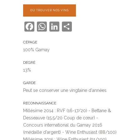
OÙ TROUVER NOS VINS
Facebook
WhatsApp
LinkedIn
Partager
CÉPAGE
100% Gamay
DEGRÉ
13%
GARDE
Peut se conserver une vingtaine d'années
RECONNAISSANCE
Millésime 2014 : RVF (16-17/20) - Bettane &
Desseauve (15.5/20 Coup de cœur) -
Concours international du Gamay 2016
(médaille d'argent) - Wine Enthusiast (88/100)
Millésime 2015 : Wine Enthusiast (91/100)