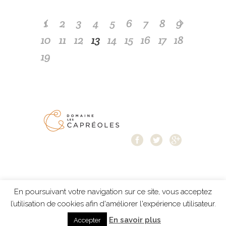
1
2
3
4
5
6
7
8
9
10
11
12
13
14
15
16
17
18
19
En poursuivant votre navigation sur ce site, vous acceptez
Mentions légales
-
Protection des données
-
l’utilisation de cookies afin d'améliorer l'expérience utilisateur.
création Résonance Communication
En savoir plus
Accepter