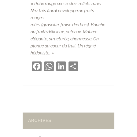
«
Robe rouge cerise clair, reflets rubis.
Nez très floral enveloppé de fruits
rouges
mûrs (groseille, fraise des bois). Bouche
au fruité délicieux, pulpeux. Matière
élégante, structurée, charmeuse. On
plonge au coeur du fruit. Un régnié
hédoniste
. »
Facebook
WhatsApp
LinkedIn
Partager
ARCHIVES