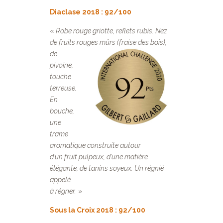
Diaclase 2018 : 92/100
«
Robe rouge griotte, reflets rubis. Nez
de fruits rouges mûrs (fraise des bois),
de
pivoine,
touche
terreuse.
En
bouche,
une
trame
aromatique construite autour
d’un fruit pulpeux, d’une matière
élégante, de tanins soyeux. Un régnié
appelé
à régner.
»
Sous la Croix 2018 : 92/100