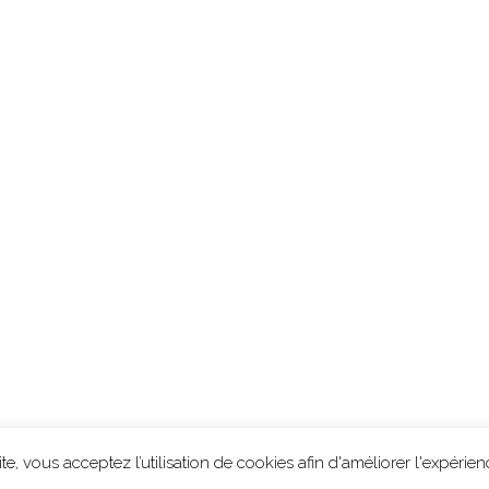
ons légales
-
Protection des données
-
création Résonance Communi
e, vous acceptez l’utilisation de cookies afin d'améliorer l'expérience