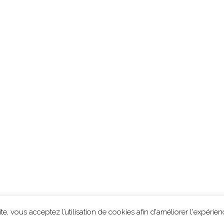
ons légales
-
Protection des données
-
création Résonance Communi
e, vous acceptez l’utilisation de cookies afin d'améliorer l'expérience