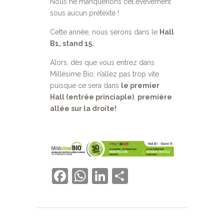
Nous ne manquerions cet évèvement
sous aucun prétexte !
Cette année, nous serons dans le
Hall
B1, stand 15.
Alors, dès que vous entrez dans
Millésime Bio, n’allez pas trop vite
puisque ce sera dans
le premier
Hall (entrée princiaple)
,
première
allée sur la droite!
Facebook
WhatsApp
LinkedIn
Partager