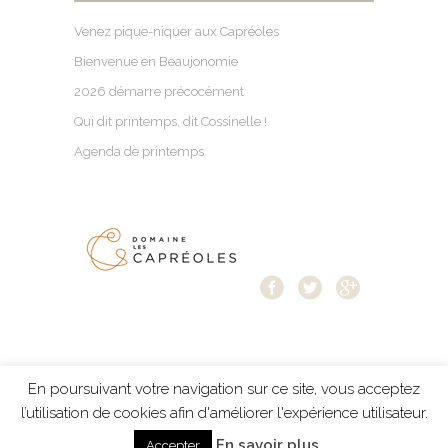
Venez pique-niquer aux Capréoles
Bienvenue en Beaujonomie
2026 démarre précocément
Qui dit printemps, dit Cossinelle !
Agenda de printemps
En poursuivant votre navigation sur ce site, vous acceptez
Mentions légales
-
Protection des données
-
l’utilisation de cookies afin d'améliorer l'expérience utilisateur.
création Résonance Communication
En savoir plus
Accepter